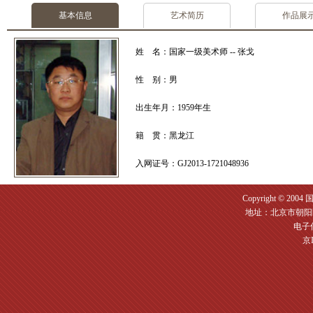
基本信息
艺术简历
作品展
姓 名：国家一级美术师 -- 张戈
性 别：男
出生年月：1959年生
籍 贯：黑龙江
入网证号：GJ2013-1721048936
Copyright © 2004
地址：北京市朝阳区
电子信箱
京I