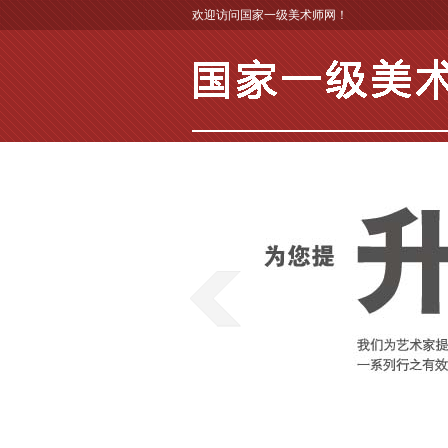
欢迎访问国家一级美术师网！