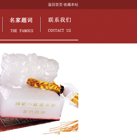
返回首页
收藏本站