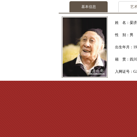
基本信息
艺
姓 名：晏济
性 别：男
出生年月：19
籍 贯：四川
入网证号：GJ20